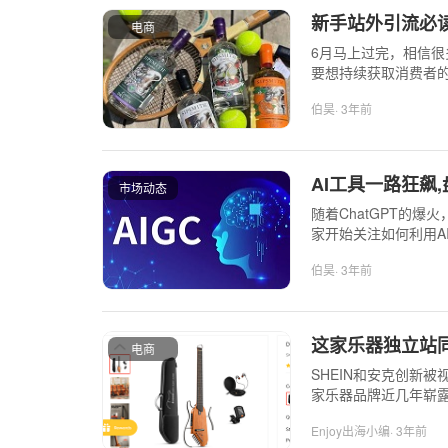
新手站外引流必
电商
6月马上过完，相信很
要想持续获取消费者
伯昊
· 3年前
AI工具一路狂飙
市场动态
随着ChatGPT的
家开始关注如何利用A
快来看下吧！
伯昊
· 3年前
这家乐器独立站同
电商
SHEIN和安克创新
家乐器品牌近几年崭露头
Enjoy出海小编
· 3年前