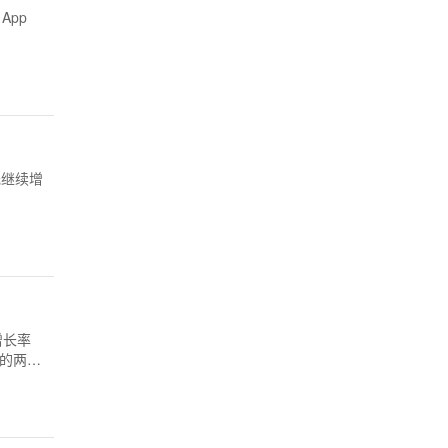
App
元继续增
年增长率
南的两