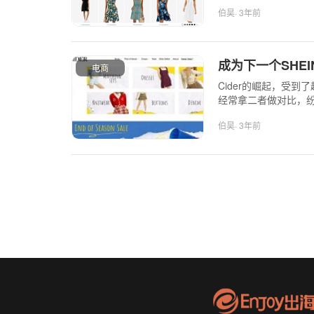
伯昊
· 3年前
成为下一个SHEI
电商
Cider的崛起，受到
经常拿二者做对比，纷纷
伯昊
· 3年前