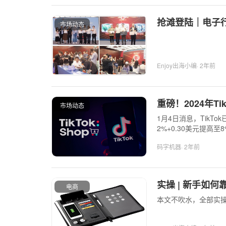
抢滩登陆｜电子
市场动态
Enjoy出海小编
· 2年前
重磅！2024年T
市场动态
1月4日消息，Tik
2%+0.30美元提高
码字机器
· 2年前
实操 | 新手如何
电商
本文不吹水，全部实