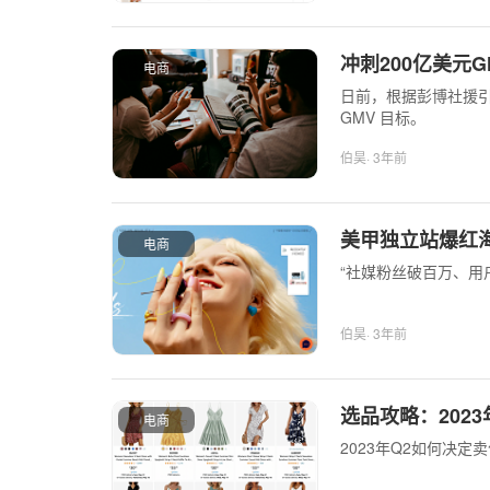
冲刺200亿美元
电商
日前，根据彭博社援引知
GMV 目标。
伯昊
· 3年前
美甲独立站爆红海
电商
“社媒粉丝破百万、用
伯昊
· 3年前
选品攻略：202
电商
2023年Q2如何决