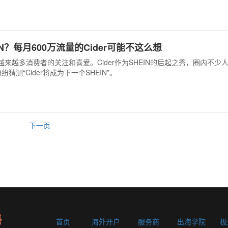
N？每月600万流量的Cider可能不这么想
了越来越多消费者的关注和喜爱。Cider作为SHEIN的后起之秀，圈内不少
猜测“Cider将成为下一个SHEIN”。
下一页
首页
海外开户
服务商
出海学院
极