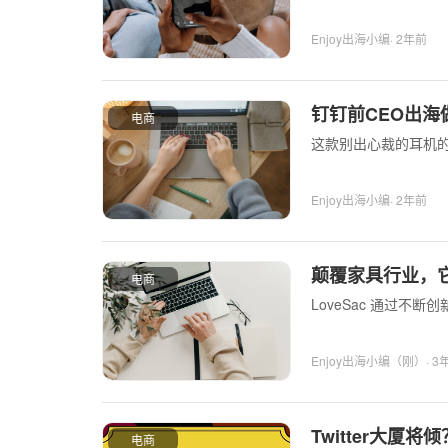
Enjoy出海小编
· 2年前
钉钉前CEO出海
电商
这款别出心裁的耳机
Enjoy出海小编
· 2年前
颠覆家具行业，它
电商
LoveSac 通过
Enjoy出海小编（刚）
· 
Twitter大厦
电商