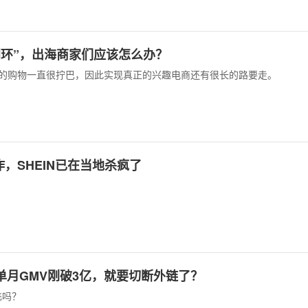
“全闭环”，出海商家们应该怎么办？
ok 上的购物一直很拧巴，因此实现真正的兴趣电商还有很长的路要走。
，SHEIN已在当地杀疯了
。
小店单月GMV刚破3亿，就要切断外链了？
飞吗？