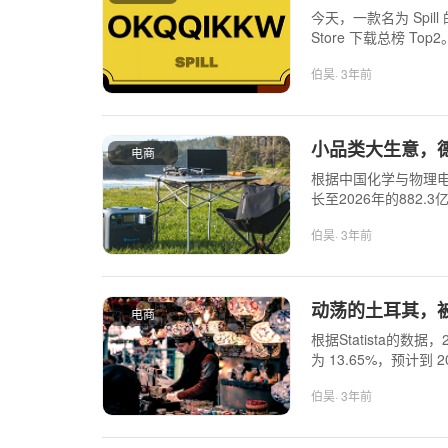
今天，一款名为 Spill 
Store 下载总榜 Top2
伯昊
· 3年前
小品类大生意，德
电商
根据中国化学与物理电
长至2026年的882.
伯昊
· 3年前
动荡的土耳其，
电商
根据Statista的数据
为 13.65%，预计到
倍。
伯昊
· 3年前