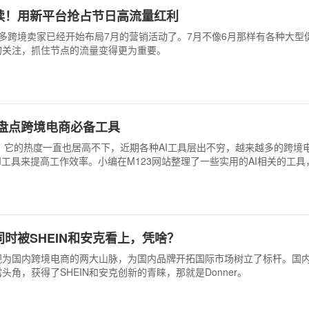
读！用新平台抢占节日高流量红利
多跨境卖家已经开始布局7月的营销活动了。7月不像6月那样有各种大型
的关注，抓住节点的流量变得更为重要。
,盘点跨境电商必备工具
爆火，它的热度一直也居高不下，近期各种AI工具层出不穷，越来越多的跨境
I工具来提高工作效率。小编在M123网站整理了一些实用的AI相关的工具
时被SHEIN和安克看上，凭啥？
被视为国内跨境电商的两大山脉，为国内品牌开拓国际市场树立了标杆。国
角，获得了SHEIN和安克创新的青睐，那就是Donner。