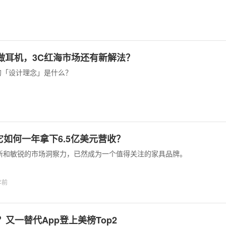
做耳机，3C红海市场还有新解法？
的「设计理念」是什么？
如何一年拿下6.5亿美元营收？
不断创新和敏锐的市场洞察力，已然成为一个值得关注的家具品牌。
3年前
将倾？又一替代App登上美榜Top2