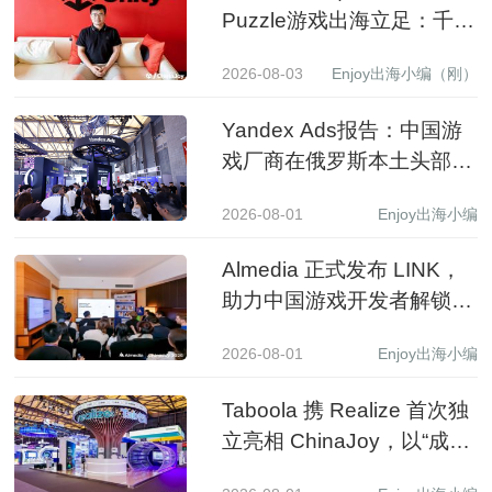
Puzzle游戏出海立足：千万
级下载产品背后的生意经
2026-08-03
Enjoy出海小编（刚）
Yandex Ads报告：中国游
戏厂商在俄罗斯本土头部应
用商店收入同比增长 3.5 倍
2026-08-01
Enjoy出海小编
Almedia 正式发布 LINK，
助力中国游戏开发者解锁收
入增长新路径
2026-08-01
Enjoy出海小编
Taboola 携 Realize 首次独
立亮相 ChinaJoy，以“成长
之树”展现 AI 驱动中国品牌