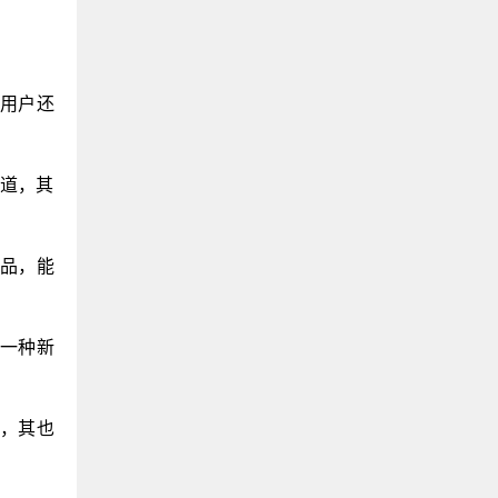
，用户还
似渠道，其
产品，能
造一种新
外，其也