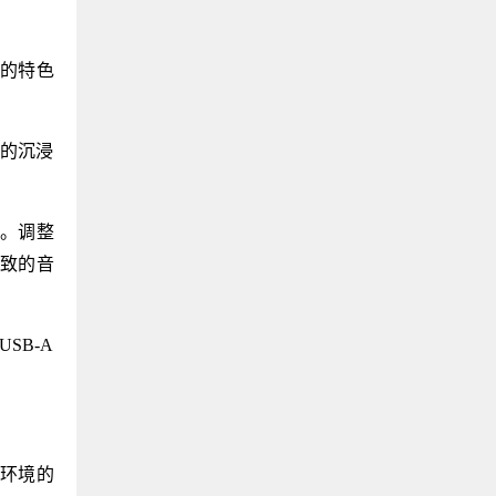
格的特色
比的沉浸
验。调整
一致的音
SB-A
对环境的