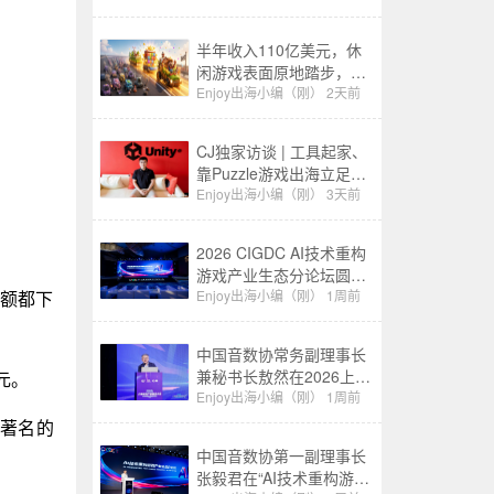
半年收入110亿美元，休
闲游戏表面原地踏步，其
实已经换了一批赢家
Enjoy出海小编（刚）
2天前
CJ独家访谈 | 工具起家、
靠Puzzle游戏出海立足：
千万级下载产品背后的生
Enjoy出海小编（刚）
3天前
意经
2026 CIGDC AI技术重构
游戏产业生态分论坛圆满
举办
Enjoy出海小编（刚）
1周前
售额都下
中国音数协常务副理事长
兼秘书长敖然在2026上海
美元。
游戏产业精英大会上的致
Enjoy出海小编（刚）
1周前
辞
最著名的
中国音数协第一副理事长
张毅君在“AI技术重构游戏