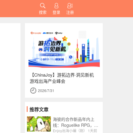
搜索
登录
注册
【ChinaJoy】游拓边界·洞见新机
游戏出海产业峰会
2026/7/31
推荐文章
海彼的合作新品年内上
线：Roguelike RPG，融
合了Slot包装
Enjoy出海小编（刚）
1天前