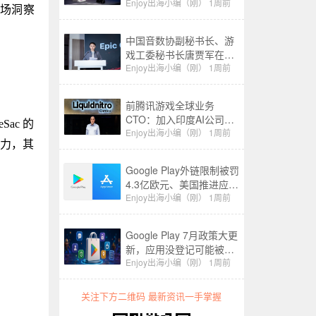
产业生态”分论坛上的致辞
Enjoy出海小编（刚）
1周前
市场洞察
中国音数协副秘书长、游
戏工委秘书长唐贾军在
2026 CIGDC Epic Games
Enjoy出海小编（刚）
1周前
游戏开发者生态专场上的
致辞
前腾讯游戏全球业务
CTO：加入印度AI公司，
ac 的
已融资1.6亿
Enjoy出海小编（刚）
1周前
撑力，其
Google Play外链限制被罚
4.3亿欧元、美国推进应用
商店开放｜Enjoy出海政策
Enjoy出海小编（刚）
1周前
周报
Google Play 7月政策大更
新，应用没登记可能被移
除，匿名聊天禁向儿童开
Enjoy出海小编（刚）
1周前
放
关注下方二维码 最新资讯一手掌握