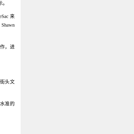
展示。
ac 来
hawn
 合作，进
挺进街头文
这种水准的