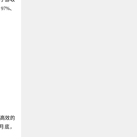
97%、
准高效的
 月底，