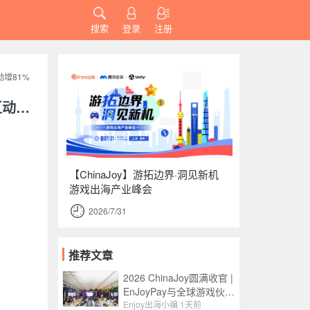
搜索
登录
注册
增81%
《2025年海外游戏市场洞察》：全球游戏市场规模有望在2028年突破1200亿美元，点点互动上半年收入同比劲增81%
【ChinaJoy】游拓边界·洞见新机
游戏出海产业峰会
2026/7/31
推荐文章
2026 ChinaJoy圆满收官 |
EnJoyPay与全球游戏伙伴
满载收获，携手共赴新程
Enjoy出海小编
1天前