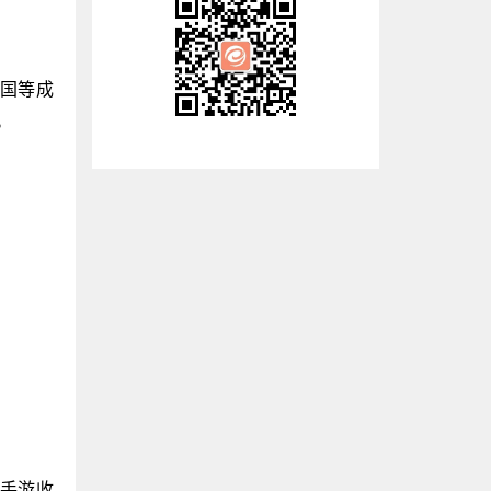
韩国等成
。
略手游收