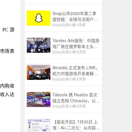
Snap公布2026年第二季
度财报：全球月活用户增
至9.71亿，营收同比增长
Enjoy出海小编
3天前
PC 游
19%至15.99亿美元
Yandex Ads报告：中国游
戏厂商在俄罗斯本土头部
外市场表
应用商店收入同比增长
Enjoy出海小编
6天前
3.5 倍
Almedia 正式发布 LINK，
助力中国游戏开发者解锁
收入增长新路径
Enjoy出海小编
6天前
戏内购收
Taboola 携 Realize 首次
购收入达
独立亮相 ChinaJoy，以
“成长之树”展现 AI 驱动中
Enjoy出海小编
6天前
国品牌全球增长新图景
【报名开启】7月30日·上
海｜AI+二次元：从内容生