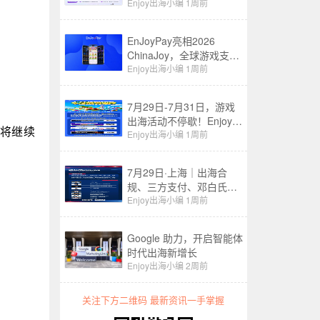
成到情绪经济
Enjoy出海小编
1周前
EnJoyPay亮相2026
ChinaJoy，全球游戏支付
服务再升级！
Enjoy出海小编
1周前
7月29日-7月31日，游戏
出海活动不停歇！Enjoy出
年将继续
海&EnJoyPay邀您共赴
Enjoy出海小编
1周前
ChinaJoy
7月29日·上海｜出海合
规、三方支付、邓白氏，
ChinaJoy这场游戏出海论
Enjoy出海小编
1周前
坛一次讲透
Google 助力，开启智能体
时代出海新增长
Enjoy出海小编
2周前
关注下方二维码 最新资讯一手掌握