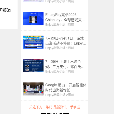
成到情绪经济
Enjoy出海小编
1周前
但报道
EnJoyPay亮相2026
ChinaJoy，全球游戏支付
服务再升级！
Enjoy出海小编
1周前
7月29日-7月31日，游戏
出海活动不停歇！Enjoy出
海&EnJoyPay邀您共赴
Enjoy出海小编
1周前
ChinaJoy
7月29日·上海｜出海合
规、三方支付、邓白氏，
ChinaJoy这场游戏出海论
Enjoy出海小编
1周前
坛一次讲透
Google 助力，开启智能体
时代出海新增长
Enjoy出海小编
2周前
关注下方二维码 最新资讯一手掌握