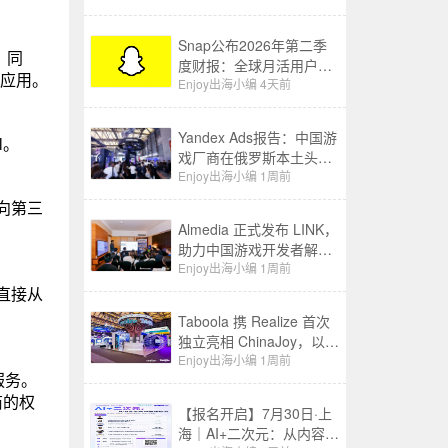
Snap公布2026年第二季
。同
度财报：全球月活用户增
l应用。
至9.71亿，营收同比增长
Enjoy出海小编
4天前
19%至15.99亿美元
Yandex Ads报告：中国游
l。
戏厂商在俄罗斯本土头部
应用商店收入同比增长
Enjoy出海小编
1周前
3.5 倍
流向第三
Almedia 正式发布 LINK，
助力中国游戏开发者解锁
收入增长新路径
Enjoy出海小编
1周前
直接从
Taboola 携 Realize 首次
独立亮相 ChinaJoy，以
“成长之树”展现 AI 驱动中
Enjoy出海小编
1周前
服务。
国品牌全球增长新图景
商的权
【报名开启】7月30日·上
海｜AI+二次元：从内容生