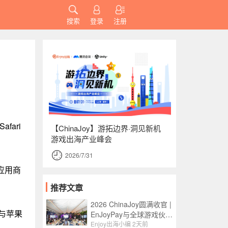
搜索
登录
注册
ari
【ChinaJoy】游拓边界·洞见新机
游戏出海产业峰会
2026/7/31
e应用商
推荐文章
2026 ChinaJoy圆满收官 |
能与苹果
EnJoyPay与全球游戏伙伴
满载收获，携手共赴新程
Enjoy出海小编
2天前