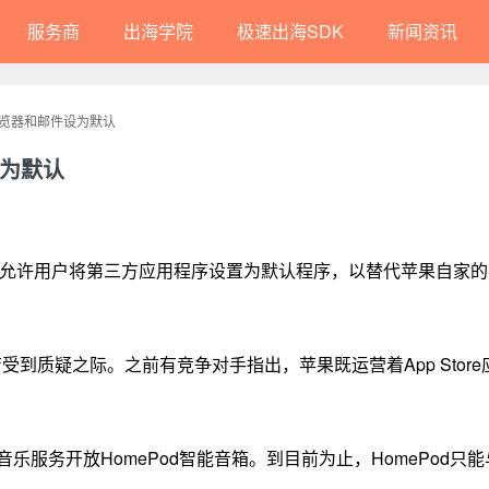
服务商
出海学院
极速出海SDK
新闻资讯
览器和邮件设为默认
为默认
许用户将第三方应用程序设置为默认程序，以替代苹果自家的Saf
店受到质疑之际。之前有竞争对手指出，苹果既运营着App Stor
方音乐服务开放HomePod智能音箱。到目前为止，HomePod只