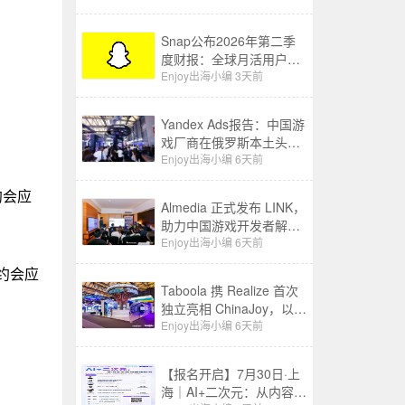
Snap公布2026年第二季
度财报：全球月活用户增
至9.71亿，营收同比增长
Enjoy出海小编
3天前
19%至15.99亿美元
Yandex Ads报告：中国游
戏厂商在俄罗斯本土头部
应用商店收入同比增长
Enjoy出海小编
6天前
3.5 倍
约会应
Almedia 正式发布 LINK，
助力中国游戏开发者解锁
收入增长新路径
Enjoy出海小编
6天前
约会应
Taboola 携 Realize 首次
独立亮相 ChinaJoy，以
“成长之树”展现 AI 驱动中
Enjoy出海小编
6天前
国品牌全球增长新图景
【报名开启】7月30日·上
海｜AI+二次元：从内容生