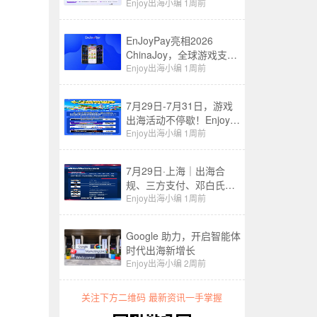
成到情绪经济
Enjoy出海小编
1周前
EnJoyPay亮相2026
ChinaJoy，全球游戏支付
服务再升级！
Enjoy出海小编
1周前
7月29日-7月31日，游戏
出海活动不停歇！Enjoy出
海&EnJoyPay邀您共赴
Enjoy出海小编
1周前
ChinaJoy
7月29日·上海｜出海合
规、三方支付、邓白氏，
ChinaJoy这场游戏出海论
Enjoy出海小编
1周前
坛一次讲透
Google 助力，开启智能体
时代出海新增长
Enjoy出海小编
2周前
关注下方二维码 最新资讯一手掌握