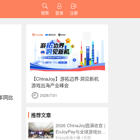
搜索
登录
注册
【ChinaJoy】游拓边界·洞见新机
游戏出海产业峰会
2026/7/31
 年同比
推荐文章
2026 ChinaJoy圆满收官 |
EnJoyPay与全球游戏伙伴
满载收获，携手共赴新程
Enjoy出海小编
1天前