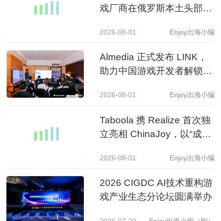
戏厂商在俄罗斯本土头部应
用商店收入同比增长 3.5 倍
2026-08-01
Enjoy出海小编
Almedia 正式发布 LINK，
助力中国游戏开发者解锁收
入增长新路径
2026-08-01
Enjoy出海小编
Taboola 携 Realize 首次独
立亮相 ChinaJoy，以“成长
之树”展现 AI 驱动中国品牌
2026-08-01
Enjoy出海小编
全球增长新图景
2026 CIGDC AI技术重构游
戏产业生态分论坛圆满举办
2026-07-29
Enjoy出海小编（刚）