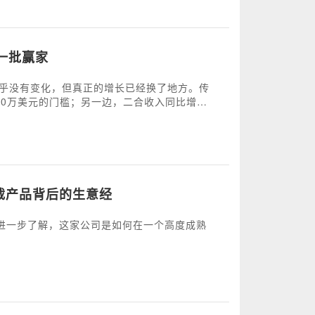
一批赢家
几乎没有变化，但真正的增长已经换了地方。传
10万美元的门槛；另一边，二合收入同比增长
商现在拼的已经不只是再押中一款爆款，而是找
下载产品背后的生意经
希望进一步了解，这家公司是如何在一个高度成熟