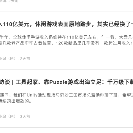
海小编
· 2天前
入110亿美元，休闲游戏表面原地踏步，其实已经换了
年上半年，全球休闲手游收入仍维持在110亿美元左右，乍一看，大盘
被几款老产品牢牢占着位置，120款新品里几乎没有一款跨过月收入
分类、方块和拧螺丝等混合休闲玩法也在不断吸走新增用户。头部厂
式之后迅速复制，通过产品矩阵把一个品类的增长空间尽量吃透。
海小编（刚）
· 2天前
访谈 | 工具起家、靠Puzzle游戏出海立足：千万级
Joy期间，我们在Unity活动现场与奇妙王国市场总监汤帅聊了聊，
持续跑出爆款的。
海小编（刚）
· 3天前