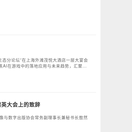
产业生态分论坛”在上海外滩茂悦大酒店一层大宴会
AI在游戏中的落地应用与未来趋势，汇聚全
智能分析等核心议题展开深度分享，拆解腾讯、
AI创新注入新动能。
精英大会上的致辞
音像与数字出版协会常务副理事长兼秘书长敖然