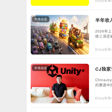
Enjoy出
市场动态
半年收
2026
统三消还
74%，
到成熟公
Enjoy出
市场动态
CJ独家
China
的赛道中
Enjoy出