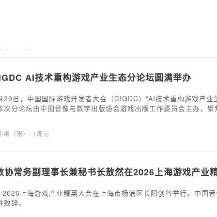
海小编
· 5天前
 CIGDC AI技术重构游戏产业生态分论坛圆满举办
7月29日，中国国际游戏开发者大会（CIGDC）“AI技术重构游戏
本次分论坛由中国音像与数字出版协会游戏出版工作委员会主办，聚焦
与技术先锋，围绕AIGC内容生成、智能NPC交互、AI辅助开发、
部厂商实战案例，解析AI如何破解研发痛点、创造全新玩法，为游戏
海小编（刚）
· 1周前
数协常务副理事长兼秘书长敖然在2026上海游戏产业
日，2026上海游戏产业精英大会在上海市杨浦区长阳创谷举行。中国
并致辞。