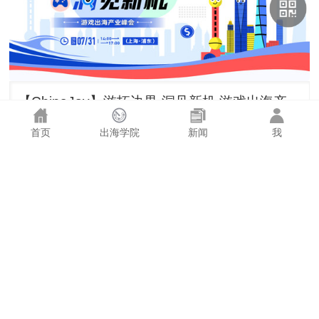
【ChinaJoy】游拓边界·洞见新机 游戏出海产业峰会
不限
2026/7/31
首页
出海学院
新闻
我
推荐文章
欧盟AI法开始执法，游戏里
的AI角色和生成内容被纳入
监管
2026-08-06
Enjoy出海小编（刚）
2026 ChinaJoy圆满收官 |
EnJoyPay与全球游戏伙伴