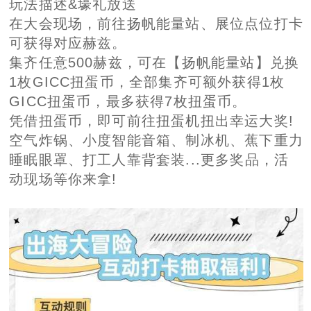
玩法描述&壕礼放送
在大会现场，前往扬帆能量站、展位点位打卡
可获得对应赫兹。
集齐任意500赫兹，可在【扬帆能量站】兑换
1枚GICC扭蛋币，全部集齐可额外获得1枚
GICC扭蛋币，最多获得7枚扭蛋币。
凭借扭蛋币，即可前往扭蛋机扭出幸运大奖!
空气炸锅、小度智能音箱、制冰机、蕉下重力
睡眠眼罩、打工人靠背套装...更多奖品，活
动现场等你来拿!