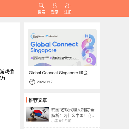
搜索
登录
注册
的游戏循
Global Connect Singapore 峰会
破万
2026/9/17
推荐文章
韩国“游戏代理人制度”全
解析：为什么中国厂商必
须重视？
小歪
8个月前