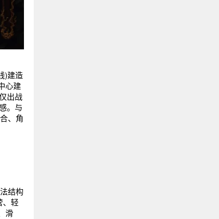
钱)建造
中心建
仅出战
感。与
组合、角
玩法结构
营、轻
、滑