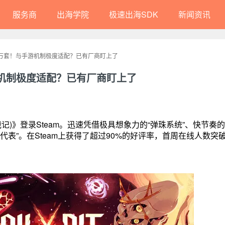
服务商
出海学院
极速出海SDK
新闻资讯
0万套！与手游机制极度适配？已有厂商盯上了
游机制极度适配？已有厂商盯上了
比伦战记)》登录Steam。迅速凭借极具想象力的“弹珠系统”、快节奏
表”。在Steam上获得了超过90%的好评率，首周在线人数突