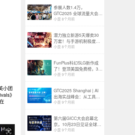
参展人数1.4万，
GTC2025 全球流量大会
（上海）圆满收官！
小歪
8个月前
潜力独立新游5天爆卖30
万套！与手游机制极度适
配？已有厂商盯上了
小歪
8个月前
FunPlus科幻SLG新作成
了！登顶美国免费榜，33
个地区排进前10
小歪
9个月前
精英小团
GTC2025 Shanghai | AI
vals》
出海实战峰会：从工具到
在
智能体，解锁增长与变现
小歪
9个月前
密钥
第六届GICC大会启幕北
京，10月23日见证全球互
联网出海新篇
小歪
9个月前