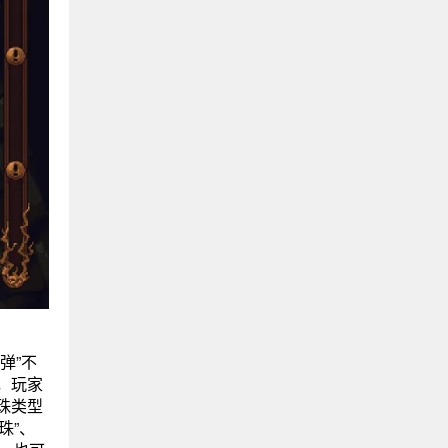
弹”不
，玩家
珠类型
珠”、