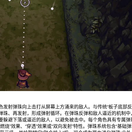
色发射弹珠向上击打从屏幕上方涌来的敌人。与传统“板子底部反
弹珠、再发射，形成弹射循环。在弹珠反弹和敌人逼近的机制中
要躲避下落或逼近的敌人，以避免被击中。每个角色具有专属弹
烧”效果、“穿透”效果或“双向发射”特性。弹珠系统包含“基础弹