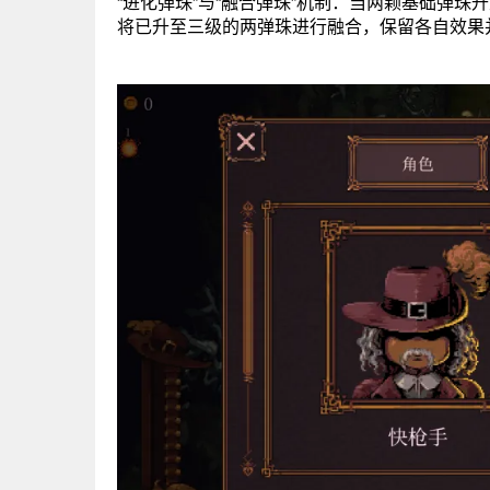
“进化弹珠”与“融合弹珠”机制：当两颗基础弹珠
将已升至三级的两弹珠进行融合，保留各自效果