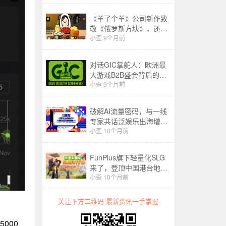
《羊了个羊》公司新作致
敬《俄罗斯方块》，还能
复制前作的火爆吗？
小歪
9个月前
对话GIC掌舵人：欧洲最
大游戏B2B盛会背后的野
心与愿景
小歪
9个月前
破解AI流量密码，与一线
专家共话泛娱乐出海增长
新答案！
小歪
10个月前
FunPlus旗下轻量化SLG
来了，登顶中国港台地区
免费榜，月流水超4000万
小歪
10个月前
元
关注下方二维码 最新资讯一手掌握
000