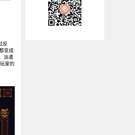
过反
都变成
级、派遣
立玩家的