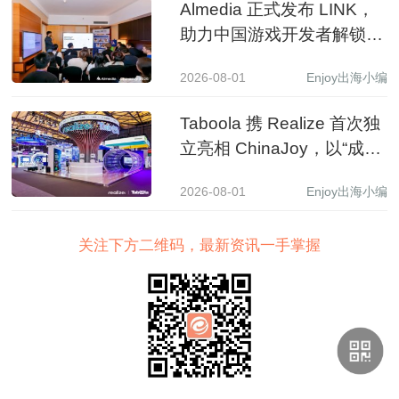
Almedia 正式发布 LINK，
助力中国游戏开发者解锁收
入增长新路径
2026-08-01
Enjoy出海小编
Taboola 携 Realize 首次独
立亮相 ChinaJoy，以“成长
之树”展现 AI 驱动中国品牌
2026-08-01
Enjoy出海小编
全球增长新图景
关注下方二维码，最新资讯一手掌握