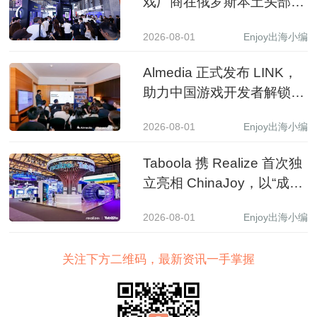
戏厂商在俄罗斯本土头部应
用商店收入同比增长 3.5 倍
2026-08-01
Enjoy出海小编
Almedia 正式发布 LINK，
助力中国游戏开发者解锁收
入增长新路径
2026-08-01
Enjoy出海小编
Taboola 携 Realize 首次独
立亮相 ChinaJoy，以“成长
之树”展现 AI 驱动中国品牌
2026-08-01
Enjoy出海小编
全球增长新图景
关注下方二维码，最新资讯一手掌握