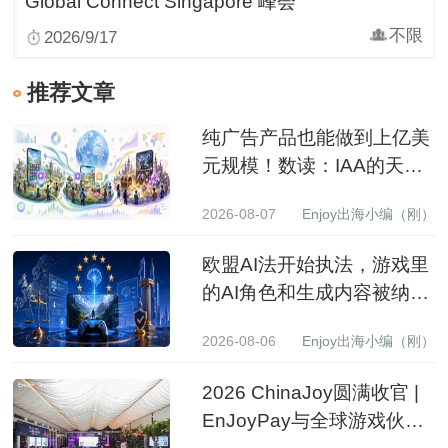
Global Connect Singapore 峰会
不限
2026/9/17
推荐文章
纯广告产品也能做到上亿美
元规模！数读：IAA的天花
板到底有多高？
2026-08-07
Enjoy出海小编（刚）
欧盟AI法开始执法，游戏里
的AI角色和生成内容被纳入
监管
2026-08-06
Enjoy出海小编（刚）
2026 ChinaJoy圆满收官 |
EnJoyPay与全球游戏伙伴