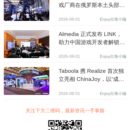
入增长新路径
2026-08-01
Enjoy出海小编
Taboola 携 Realize 首次独
立亮相 ChinaJoy，以“成长
之树”展现 AI 驱动中国品牌
2026-08-01
Enjoy出海小编
全球增长新图景
关注下方二维码，最新资讯一手掌握