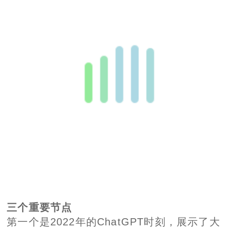
三个重要节点
第一个是2022年的ChatGPT时刻，展示了大
规模预训练模型的能力；第二个是推理模型
（如o1）的出现，推理阶段的计算扩展成为
第二条Scaling Law；第三个是Claude Code
等Agent工具的出现，展示了长周期任务智能
体能力。
表面上这是连续演进，但在第二和第三点之