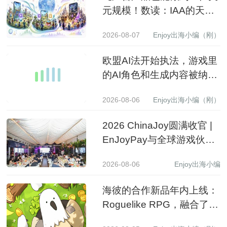
监管
2026-08-06
Enjoy出海小编（刚）
2026 ChinaJoy圆满收官 |
EnJoyPay与全球游戏伙伴
满载收获，携手共赴新程
2026-08-06
Enjoy出海小编
海彼的合作新品年内上线：
Roguelike RPG，融合了
Slot包装
2026-08-05
Enjoy出海小编（刚）
Snap公布2026年第二季度
财报：全球月活用户增至
9.71亿，营收同比增长19%
2026-08-04
Enjoy出海小编
至15.99亿美元