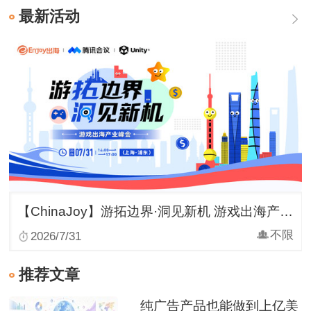
【ChinaJoy】游拓边界·洞见新机 游戏出海产业峰会
不限
2026/7/31
推荐文章
纯广告产品也能做到上亿美
元规模！数读：IAA的天花
板到底有多高？
2026-08-07
Enjoy出海小编（刚）
欧盟AI法开始执法，游戏里
的AI角色和生成内容被纳入