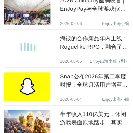
2026 ChinaJoy圆满收官 |
EnJoyPay与全球游戏伙伴
满载收获，携手共赴新程
2026-08-06
Enjoy出海小编
海彼的合作新品年内上线：
Roguelike RPG，融合了
Slot包装
2026-08-05
Enjoy出海小编（刚）
Snap公布2026年第二季度
财报：全球月活用户增至
9.71亿，营收同比增长19%
2026-08-04
Enjoy出海小编
至15.99亿美元
半年收入110亿美元，休闲
游戏表面原地踏步，其实已
经换了一批赢家