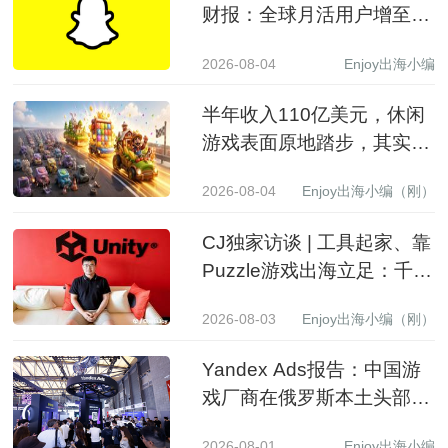
财报：全球月活用户增至
9.71亿，营收同比增长19%
2026-08-04
Enjoy出海小编
至15.99亿美元
半年收入110亿美元，休闲
游戏表面原地踏步，其实已
经换了一批赢家
2026-08-04
Enjoy出海小编（刚）
CJ独家访谈 | 工具起家、靠
Puzzle游戏出海立足：千万
级下载产品背后的生意经
2026-08-03
Enjoy出海小编（刚）
Yandex Ads报告：中国游
戏厂商在俄罗斯本土头部应
用商店收入同比增长 3.5 倍
2026-08-01
Enjoy出海小编