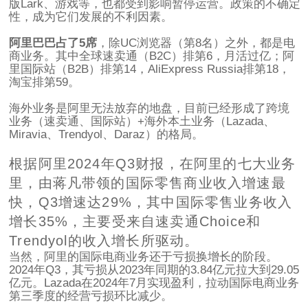
版Lark、游戏等，也都受到影响暂停运营。政策的不确定
性，成为它们发展的不利因素。
阿里巴巴占了5席
，除UC浏览器（第8名）之外，都是电
商业务。其中全球速卖通（B2C）排第6，月活过亿；阿
里国际站（B2B）排第14，AliExpress Russia排第18，
淘宝排第59。
海外业务是阿里无法放弃的地盘，目前已经形成了跨境
业务（速卖通、国际站）+海外本土业务（Lazada、
Miravia、Trendyol、Daraz）的格局。
根据阿里2024年Q3财报，在阿里的七大业务
里，由蒋凡带领的国际零售商业收入增速最
快，Q3增速达29%，其中国际零售业务收入
增长35%，主要受来自速卖通Choice和
Trendyol的收入增长所驱动。
当然，阿里的国际电商业务还于亏损换增长的阶段。
2024年Q3，其亏损从2023年同期的3.84亿元拉大到29.05
亿元。Lazada在2024年7月实现盈利，拉动国际电商业务
第三季度的经营亏损环比减少。