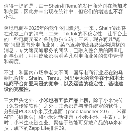
值得一提的是，由于Shein和Temu的发行商分别在新加坡
和美国，因此并未出现在统计中，但它们的增速也不容
小视。
跨境电商在2025年的竞争依旧激烈。一来，Shein传出将
在伦敦上市的消息；二来，TikTok的不稳定性，让平台上
的一些电商卖家准备转做独立站；三来，现在蒋凡“统
管”阿里国内外电商业务，菜鸟近期传出组织架构调整的
消息，专为速卖通服务的团队，已融入整合后的阿里电
商事业群，种种迹象都表明蒋凡对电商业务的集中管理
和调度。
不过，和国内市场争老大不同，国际电商行业还在跑马
圈地阶段，
Shein、Temu、阿里更大的竞争在于和本土
电商平台如亚马逊的竞争，以及运营的稳定性、基础建
设的完整性。
三大巨头之外，
小米也有五款产品上榜。
除了小米快传
（免费传输软件）之外，其余都是与硬件绑定的软件，
分别是POCO小米原生桌面（poco launcher 2.0）、米家
APP（摄像头）和小米运动健康（小米手环、手表）。同
时，小米生态链企业、聚焦于智能可穿戴产品的华米科
技，旗下的Zepp Life排名39。