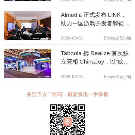
Almedia 正式发布 LINK，
助力中国游戏开发者解锁收
入增长新路径
2026-08-01
Enjoy出海小编
Taboola 携 Realize 首次独
立亮相 ChinaJoy，以“成长
之树”展现 AI 驱动中国品牌
2026-08-01
Enjoy出海小编
全球增长新图景
关注下方二维码，最新资讯一手掌握