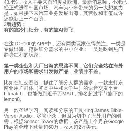
43.4%，收入主要来自印度及欧洲。最新消息称，小米已
经正式进军韩国市场。汽车为小米带来的另一大想象力
是，如果接下来汽车业务发展出海，其营收和市值或许
还能新上一个台阶。
3
看趋势：
有的靠冷门细分，有的靠AI带飞
在这TOP100的APP中，还有两类玩家值得关注。一类是
专做出海、挖掘细分需求的中小企业；一类是吃到热门
趋势红利的玩家。
第一类企业和大厂出海的思路不同，它们完全站在海外
用户的市场和需求出发做产品
，业绩并不差。
比如在社交赛道，抓住了细分人群的需求，一款主打东
南亚用户群体（初高中生和大学生）的语音交友平台
Litmatch，也能做到近千万MAU，排名超过字节旗下的
lemon8。
另一款圣经学习、阅读和分享的工具King James Bible-
Verse+Audio，尽管小众，但因为切中了海外用户的刚
需，根据Sensor Tower的数据，该产品上个月在Google
Play的全球下载量超60万，收入超2万美元。