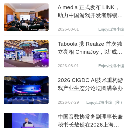
Almedia 正式发布 LINK，
助力中国游戏开发者解锁收
入增长新路径
2026-08-01
Enjoy出海小编
Taboola 携 Realize 首次独
立亮相 ChinaJoy，以“成长
之树”展现 AI 驱动中国品牌
2026-08-01
Enjoy出海小编
全球增长新图景
2026 CIGDC AI技术重构游
戏产业生态分论坛圆满举办
2026-07-29
Enjoy出海小编（刚）
中国音数协常务副理事长兼
秘书长敖然在2026上海游