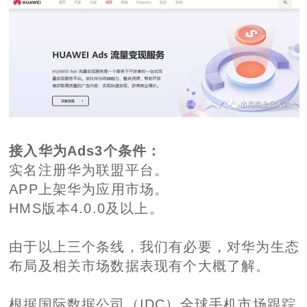
接入华为Ads3个条件：
实名注册华为联盟平台。
APP上架华为应用市场。
HMS版本4.0.0及以上。
由于以上三个条线，我们有必要，对华为生态
布局及相关市场数据表现有个大概了解。
根据国际数据公司（IDC）全球手机市场跟踪