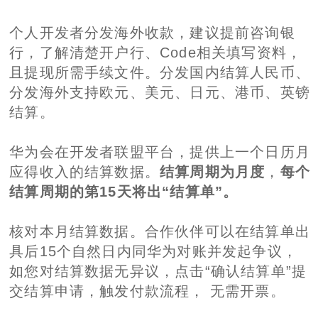
个人开发者分发海外收款，建议提前咨询银
行，了解清楚开户行、Code相关填写资料，
且提现所需手续文件。分发国内结算人民币、
分发海外支持欧元、美元、日元、港币、英镑
结算。
华为会在开发者联盟平台，提供上一个日历月
应得收入的结算数据。
结算周期为月度
，
每个
结算周期的第15天将出“结算单”。
核对本月结算数据。合作伙伴可以在结算单出
具后15个自然日内同华为对账并发起争议，
如您对结算数据无异议，点击“确认结算单”提
交结算申请，触发付款流程， 无需开票。