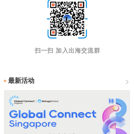
扫一扫 加入出海交流群
最新活动