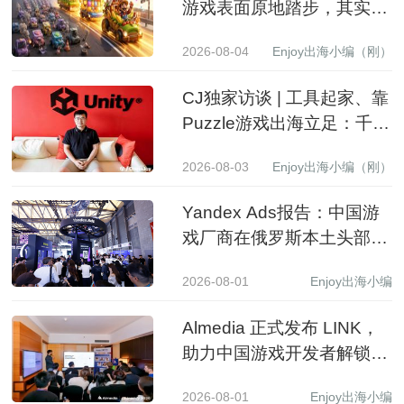
游戏表面原地踏步，其实已
经换了一批赢家
2026-08-04
Enjoy出海小编（刚）
CJ独家访谈 | 工具起家、靠
Puzzle游戏出海立足：千万
级下载产品背后的生意经
2026-08-03
Enjoy出海小编（刚）
Yandex Ads报告：中国游
戏厂商在俄罗斯本土头部应
用商店收入同比增长 3.5 倍
2026-08-01
Enjoy出海小编
Almedia 正式发布 LINK，
助力中国游戏开发者解锁收
入增长新路径
2026-08-01
Enjoy出海小编