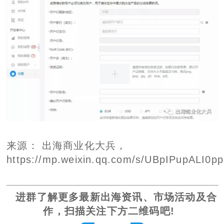
来源： 出海商业化大兵，
https://mp.weixin.qq.com/s/UBpIPupALI0p
进群了解更多最新出海资讯、市场活动及合
作，扫描关注下方二维码吧!