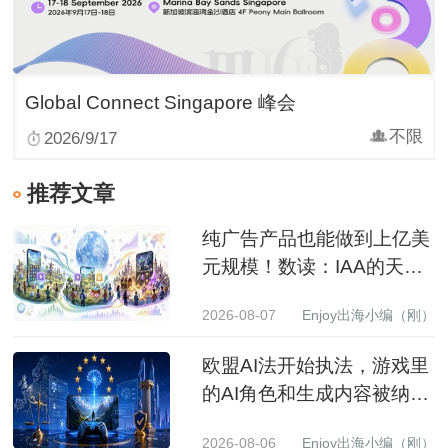
Global Connect Singapore 峰会
不限
2026/9/17
推荐文章
纯广告产品也能做到上亿美
元规模！数读：IAA的天花
板到底有多高？
2026-08-07
Enjoy出海小编（刚）
欧盟AI法开始执法，游戏里
的AI角色和生成内容被纳入
监管
2026-08-06
Enjoy出海小编（刚）