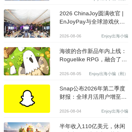
2026 ChinaJoy圆满收官 |
EnJoyPay与全球游戏伙伴
满载收获，携手共赴新程
2026-08-06
Enjoy出海小编
海彼的合作新品年内上线：
Roguelike RPG，融合了
Slot包装
2026-08-05
Enjoy出海小编（刚）
Snap公布2026年第二季度
财报：全球月活用户增至
9.71亿，营收同比增长19%
2026-08-04
Enjoy出海小编
至15.99亿美元
半年收入110亿美元，休闲