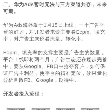
二、华为Ads暂时无法与三方渠道共存，未来
可期。
华为Ads海外版于1月15日上线，一个广告平
台的好坏，对开发者来说主要看Ecpm、填充
率，对广告主来说看流量、转化率。
Ecpm、填充率的支撑主要是广告主的数量，
平台上线即将两个月，广告生态还在逐步完善
中，要从Google、FB口中抢夺客户，如何保
证广告主利益，使平台的精准定位，效果量化
分析匹敌FB、Google，期待中。
开发者接入流程：