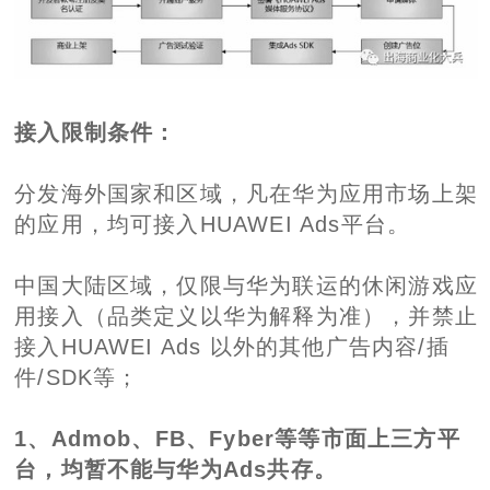
接入限制条件：
分发海外国家和区域，凡在华为应用市场上架
的应用，均可接入HUAWEI Ads平台。
中国大陆区域，仅限与华为联运的休闲游戏应
用接入（品类定义以华为解释为准），并禁止
接入HUAWEI Ads 以外的其他广告内容/插
件/SDK等；
1、Admob、FB、Fyber等等市面上
三方平
台，均暂不能与华为Ads共存
。