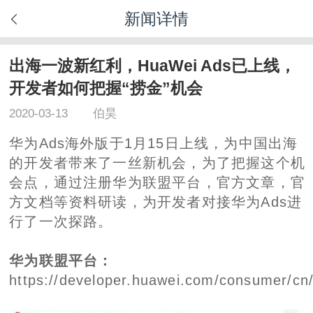
新闻详情
出海一波新红利，HuaWei Ads已上线，
开发者如何把握“捞金”机会
2020-03-13
伯昊
华为Ads海外版于1月15日上线，为中国出海
的开发者带来了一丝新机会，为了把握这个机
会点，通过注册华为联盟平台，官方文章，官
方文档等资料研读，为开发者对接华为Ads进
行了一次探路。
华为联盟平台：
https://developer.huawei.com/consumer/cn