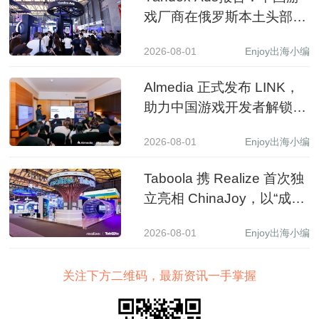
戏厂商在俄罗斯本土头部应
用商店收入同比增长 3.5 倍
2026-08-01
Enjoy出海小编
Almedia 正式发布 LINK，
助力中国游戏开发者解锁收
入增长新路径
2026-08-01
Enjoy出海小编
Taboola 携 Realize 首次独
立亮相 ChinaJoy，以“成长
之树”展现 AI 驱动中国品牌
2026-08-01
Enjoy出海小编
全球增长新图景
关注下方二维码，最新资讯一手掌握