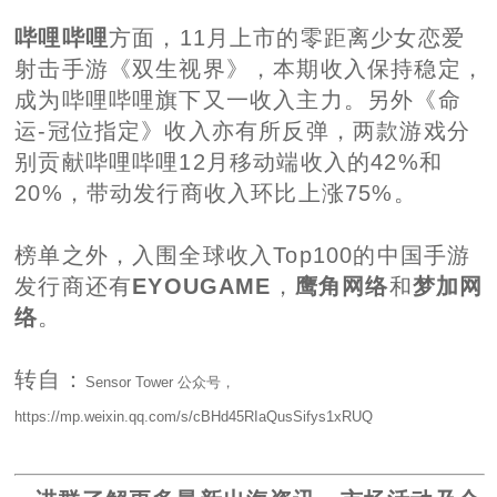
哔哩哔哩
方面，11月上市的零距离少女恋爱
射击手游《双生视界》，本期收入保持稳定，
成为哔哩哔哩旗下又一收入主力。另外《命
运-冠位指定》收入亦有所反弹，两款游戏分
别贡献哔哩哔哩12月移动端收入的42%和
20%，带动发行商收入环比上涨75%。
榜单之外，入围全球收入Top100的中国手游
发行商还有
EYOUGAME
，
鹰角网络
和
梦加网
络
。
转自：
Sensor Tower 公众号，
https://mp.weixin.qq.com/s/cBHd45RIaQusSifys1xRUQ