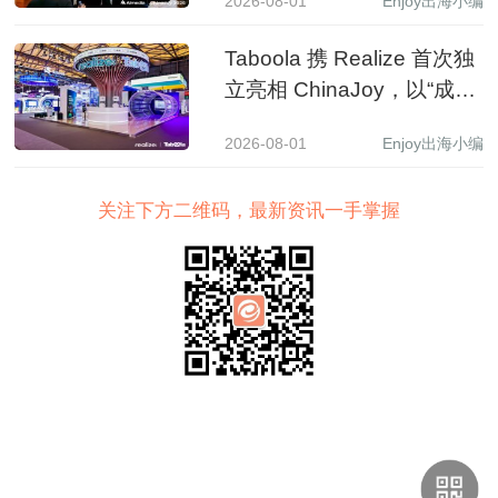
2026-08-01
Enjoy出海小编
Taboola 携 Realize 首次独
立亮相 ChinaJoy，以“成长
之树”展现 AI 驱动中国品牌
2026-08-01
Enjoy出海小编
全球增长新图景
关注下方二维码，最新资讯一手掌握