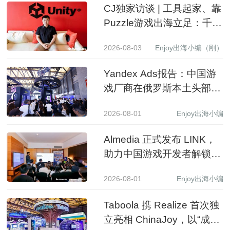
CJ独家访谈 | 工具起家、靠
Puzzle游戏出海立足：千万
级下载产品背后的生意经
2026-08-03
Enjoy出海小编（刚）
Yandex Ads报告：中国游
戏厂商在俄罗斯本土头部应
用商店收入同比增长 3.5 倍
2026-08-01
Enjoy出海小编
Almedia 正式发布 LINK，
助力中国游戏开发者解锁收
入增长新路径
2026-08-01
Enjoy出海小编
Taboola 携 Realize 首次独
立亮相 ChinaJoy，以“成长