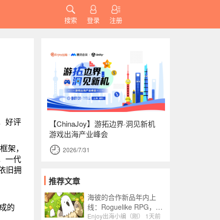
搜索
登录
注册
份，好评
【ChinaJoy】游拓边界·洞见新机
游戏出海产业峰会
心框架，
2026/7/31
，一代
依旧拥
推荐文章
海彼的合作新品年内上
成的
线：Roguelike RPG，融
合了Slot包装
Enjoy出海小编（刚）
1天前