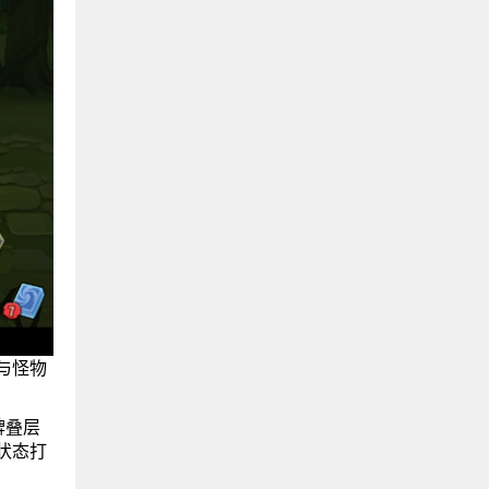
与怪物
牌叠层
状态打