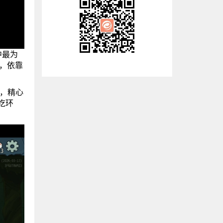
中最为
，依靠
你，精心
吃环