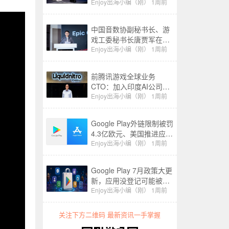
产业生态”分论坛上的致辞
Enjoy出海小编（刚）
1周前
中国音数协副秘书长、游
戏工委秘书长唐贾军在
2026 CIGDC Epic Games
Enjoy出海小编（刚）
1周前
游戏开发者生态专场上的
致辞
前腾讯游戏全球业务
CTO：加入印度AI公司，
已融资1.6亿
Enjoy出海小编（刚）
1周前
Google Play外链限制被罚
4.3亿欧元、美国推进应用
商店开放｜Enjoy出海政策
Enjoy出海小编（刚）
1周前
周报
Google Play 7月政策大更
新，应用没登记可能被移
除，匿名聊天禁向儿童开
Enjoy出海小编（刚）
1周前
放
关注下方二维码 最新资讯一手掌握