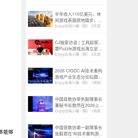
半年收入110亿美元，休
闲游戏表面原地踏步，其
实已经换了一批赢家
Enjoy出海小编（刚）
2天前
CJ独家访谈 | 工具起家、
靠Puzzle游戏出海立足：
千万级下载产品背后的生
Enjoy出海小编（刚）
3天前
意经
2026 CIGDC AI技术重构
游戏产业生态分论坛圆满
举办
Enjoy出海小编（刚）
1周前
中国音数协常务副理事长
兼秘书长敖然在2026上海
游戏产业精英大会上的致
Enjoy出海小编（刚）
1周前
辞
中国音数协第一副理事长
本能够
张毅君在“AI技术重构游戏