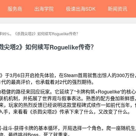
服务商
出海学院
极速出海SDK
新闻资讯
95%，《杀戮尖塔2》如何续写Roguelike传奇？
尖塔2》如何续写Roguelike传奇？
尖塔2》于3月6日开启抢先体验，在Steam首周就售出惊人的300万
1代的最高评价，也承载着对2代的强烈期待。
的路径来回应玩家。它延续了“卡牌构筑+Roguelike”的核
联机机制，并拓展了世界观与叙事表达。熟悉的配方叠加新鲜感
荣耀归来，玩家的热烈反馈已经说明这款里程碑式续作一如前代当年，
入手，来看看《杀戮尖塔2》传承下来了什么，又改变了什么。
-战斗-获得卡牌的基本循环，开局选择一个角色，爬一座随机生
，最终挑战Boss，死了就重来。