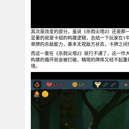
其次是改变的部分，虽说《杀戮尖塔2》还是那
显著的就是卡组的构建逻辑，总结一下玩家在1中
单牌的杀敌能力，基本无视敌方状态，卡牌之间
而这一套在《杀戮尖塔2》就行不通了，这一作大
构建的循环就会被打破，精简的牌库又经不起重
境。