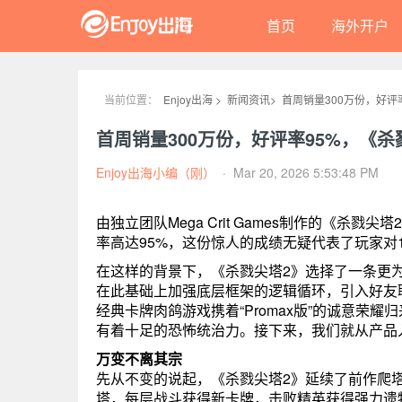
首页
海外开户
当前位置：
Enjoy出海 >
新闻资讯>
首周销量300万份，好评率
首周销量300万份，好评率95%，《杀戮
Enjoy出海小编（刚）
·
Mar 20, 2026 5:53:48 PM
由独立团队Mega Crit Games制作的《杀戮
率高达95%，这份惊人的成绩无疑代表了玩家对
在这样的背景下，《杀戮尖塔2》选择了一条更为稳健
在此基础上加强底层框架的逻辑循环，引入好友
经典卡牌肉鸽游戏携着“Promax版”的诚意
有着十足的恐怖统治力。接下来，我们就从产品
万变不离其宗
先从不变的说起，《杀戮尖塔2》延续了前作爬塔
塔，每层战斗获得新卡牌，击败精英获得强力遗物