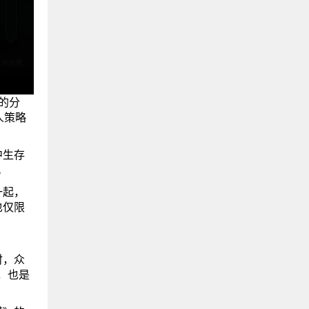
的分
人策略
中生存
。
一起，
也仅限
时，众
，也是