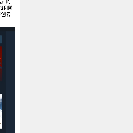
塔》的
饱和阶
开创者