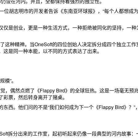
所有工作室总部仍设在河内。并且，全都保持着强烈的独立性。
，”一位胡志明市的开发者告诉《东南亚环球报》，“每个人都想成
仅仅是创业，更是一种生活方式，一种拒绝被同化的坚持，一种
时，他践行了这种精神。当OneSoft的四位创始人决定拆分成四个独立工
。这是同一种本能，以不同的方式表达了出来。
规模”。
一个直觉，偶然点燃了《Flappy Bird》的全球狂热。这是一场毫无预
了彩票，然后转身离开了赌桌。
。他们问的不是“我们如何成为下一个《Flappy Bird》？”
7年从OneSoft拆分出来的工作室，起初听起来仍像一段典型的河内故事