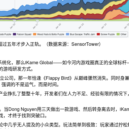
月）超过五年才步入正轨。（数据来源：SensorTower）
产”系统化，那么iKame Global——如今河内游戏圈真正的全球标
的游戏研发方式。
014年创立公司，那一年恰逢《Flappy Bird》从巅峰骤然消失。同时身
时，强调的不是运气，而是时间。
戏产业挣扎了整整十年，开发者们在人力不足、经验有限的情况下
当Dong Nguyen用三天做出一款游戏、然后转身离去时，iKa
戏，才终于找到突破口。
论中几乎无人提及的小众类型。玩法简单到极致：玩家通过拧松