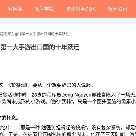
服务商
出海学院
极速出海SDK
新闻资讯
：越南成为全球第一大手游出口国的十年跃迁
球第一大手游出口国的十年跃迁
这一切的起点，要从一个想要辞职的人说起。
念活动中时，28岁的程序员Dong Nguyen却独自陷入了一场
一款尚未成形的小游戏。他的“武器”，只是一个圆头圆脑的像素
”的怀念。
年记忆中——那是一种“勉强负担得起的快乐”，没有复杂系统，却足
验。于是，在被节日氛围包围的那个周末，他花了三天时间，写