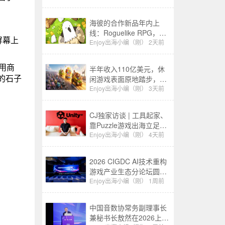
海彼的合作新品年内上
线：Roguelike RPG，融
屏幕上
合了Slot包装
Enjoy出海小编（刚）
2天前
用商
半年收入110亿美元，休
的石子
闲游戏表面原地踏步，其
实已经换了一批赢家
Enjoy出海小编（刚）
3天前
CJ独家访谈 | 工具起家、
靠Puzzle游戏出海立足：
千万级下载产品背后的生
Enjoy出海小编（刚）
4天前
意经
2026 CIGDC AI技术重构
游戏产业生态分论坛圆满
举办
Enjoy出海小编（刚）
1周前
中国音数协常务副理事长
兼秘书长敖然在2026上海