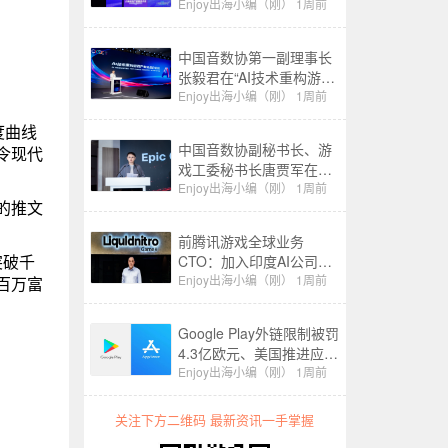
游戏产业精英大会上的致
Enjoy出海小编（刚）
1周前
辞
中国音数协第一副理事长
张毅君在“AI技术重构游戏
产业生态”分论坛上的致辞
Enjoy出海小编（刚）
1周前
度曲线
中国音数协副秘书长、游
令现代
戏工委秘书长唐贾军在
2026 CIGDC Epic Games
Enjoy出海小编（刚）
1周前
的推文
游戏开发者生态专场上的
致辞
前腾讯游戏全球业务
突破千
CTO：加入印度AI公司，
已融资1.6亿
Enjoy出海小编（刚）
1周前
为百万富
Google Play外链限制被罚
4.3亿欧元、美国推进应用
商店开放｜Enjoy出海政策
Enjoy出海小编（刚）
1周前
周报
关注下方二维码 最新资讯一手掌握