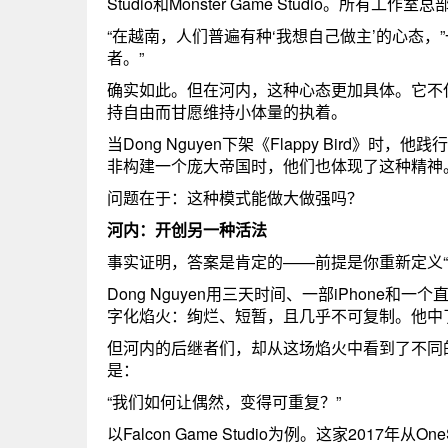
Studio和Monster Game Studio。
“在越南，人们普遍有种‘我想自己做主’的心态
者。”
确实如此。但在河内，这种心态更加具体。它不
持自由而甘愿维持小体量的执着。
当Dong Nguyen下架《Flappy Bird》
非构建一个庞大帝国时，他们也体现了这种精神
问题在于：这种模式能做大做强吗？
河内：开创另一种活法
事实证明，答案是肯定的——前提是你重新定义“
Dong Nguyen用三天时间、一部iPhone和
字化焰火：绚烂、短暂，且几乎不可复制。他中
但河内的后继者们，却从这场焰火中看到了不同的东西
是：
“我们如何让偶然，变得可重复？”
以Falcon Game Studio为例。这家201