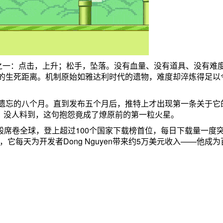
计之一：点击，上升；松手，坠落。没有血量、没有道具、没有难
的生死距离。机制原始如雅达利时代的遗物，难度却淬炼得足以
遗忘的八个月。直到发布五个月后，推特上才出现第一条关于它
rd》”。没人料到，这句抱怨竟成了燎原前的第一粒火星。
疫般席卷全球，登上超过100个国家下载榜首位，每日下载量一度
它每天为开发者Dong Nguyen带来约5万美元收入——他成