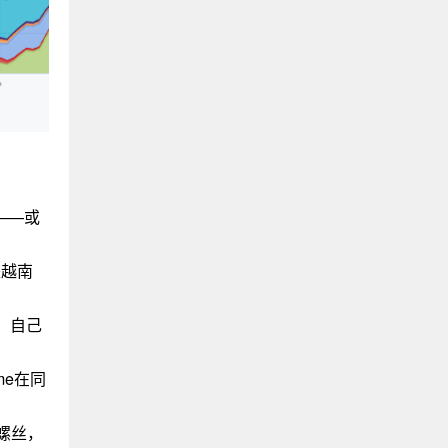
杆——或
兼越南
，自己
me在同
螺丝，