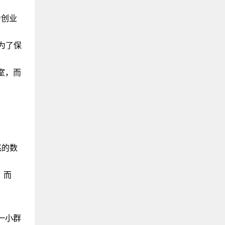
为创业
为了保
作室，而
兆的数
，而
：一小群