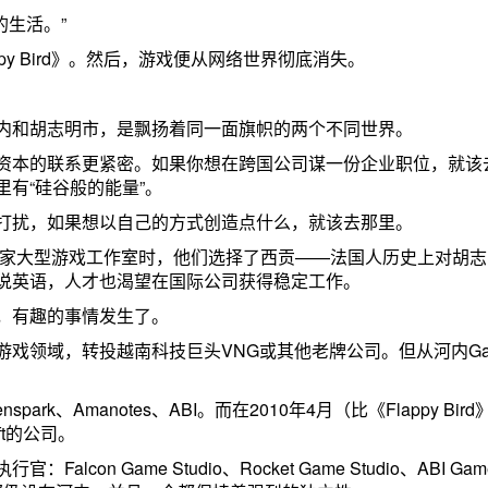
的生活。”
py Bird》。然后，游戏便从网络世界彻底消失。
内和胡志明市，是飘扬着同一面旗帜的两个不同世界。
资本的联系更紧密。如果你想在跨国公司谋一份企业职位，就该
有“硅谷般的能量”。
打扰，如果想以自己的方式创造点什么，就该去那里。
南开设首家大型游戏工作室时，他们选择了西贡——法国人历史上对胡
说英语，人才也渴望在国际公司获得稳定工作。
，有趣的事情发生了。
业游戏领域，转投越南科技巨头VNG或其他老牌公司。但从河内Game
rk、Amanotes、ABI。而在2010年4月（比《Flappy Bir
t的公司。
n Game Studio、Rocket Game Studio、ABI Gam