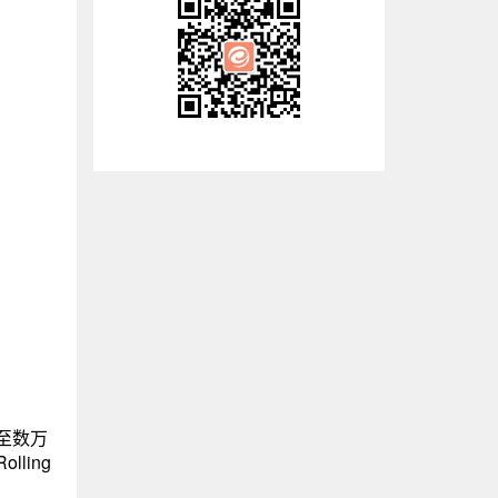
至数万
ling