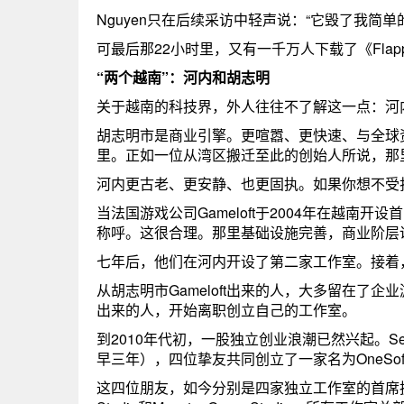
Nguyen只在后续采访中轻声说：“它毁了我简单
可最后那22小时里，又有一千万人下载了《Flap
“两个越南”：河内和胡志明
关于越南的科技界，外人往往不了解这一点：河
胡志明市是商业引擎。更喧嚣、更快速、与全球
里。正如一位从湾区搬迁至此的创始人所说，那里
河内更古老、更安静、也更固执。如果你想不受
当法国游戏公司Gameloft于2004年在越
称呼。这很合理。那里基础设施完善，商业阶层
七年后，他们在河内开设了第二家工作室。接着
从胡志明市Gameloft出来的人，大多留在了企
出来的人，开始离职创立自己的工作室。
到2010年代初，一股独立创业浪潮已然兴起。Senspa
早三年），四位挚友共同创立了一家名为OneSof
这四位朋友，如今分别是四家独立工作室的首席执行官：Falco