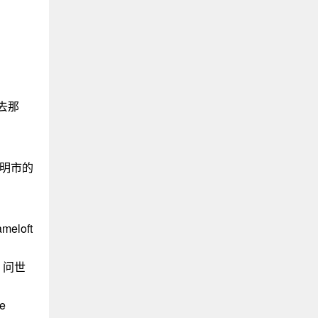
去那
志明市的
loft
d》问世
e