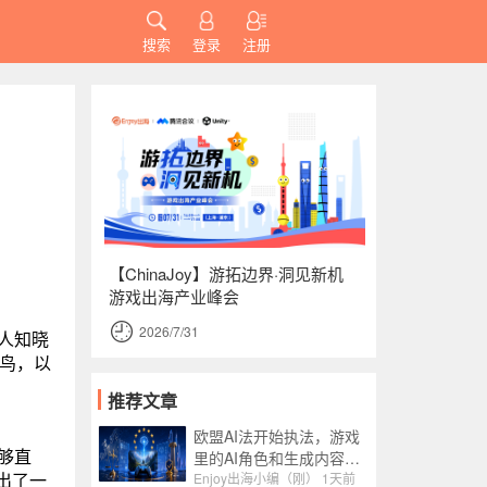
搜索
登录
注册
【ChinaJoy】游拓边界·洞见新机
游戏出海产业峰会
2026/7/31
无人知晓
小鸟，以
推荐文章
欧盟AI法开始执法，游戏
够直
里的AI角色和生成内容被
出了一
纳入监管
Enjoy出海小编（刚）
1天前