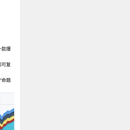
一款爆
和可复
”命题