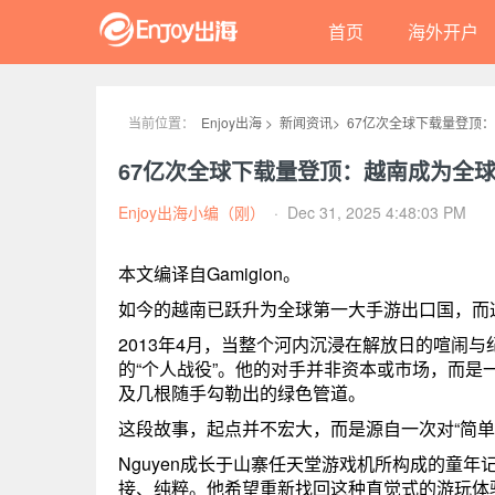
首页
海外开户
当前位置：
Enjoy出海 >
新闻资讯>
67亿次全球下载量登顶
67亿次全球下载量登顶：越南成为全
Enjoy出海小编（刚）
·
Dec 31, 2025 4:48:03 PM
本文编译自Gamigion。
如今的越南已跃升为全球第一大手游出口国，而
2013年4月，当整个河内沉浸在解放日的喧闹与纪
的“个人战役”。他的对手并非资本或市场，而是
及几根随手勾勒出的绿色管道。
这段故事，起点并不宏大，而是源自一次对“简单
Nguyen成长于山寨任天堂游戏机所构成的童
接、纯粹。他希望重新找回这种直觉式的游玩体