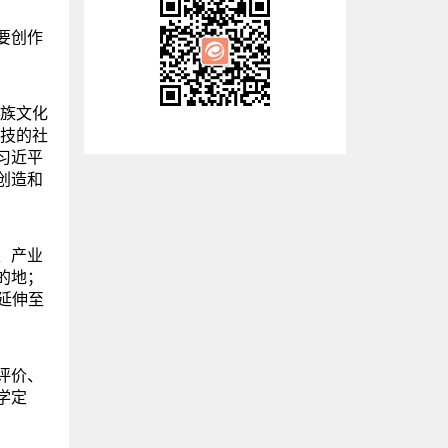
要创作
民族文化
竞技的社
习近平
创造和
、产业
的地；
延伸至
评价、
学定