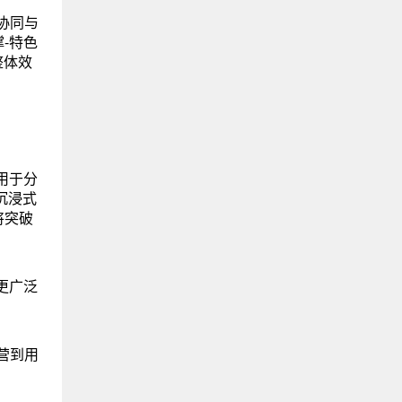
协同与
-特色
整体效
用于分
沉浸式
将突破
更广泛
营到用