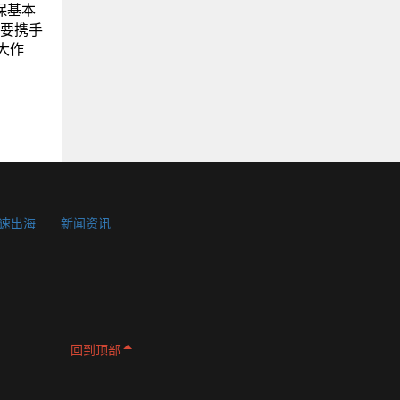
保基本
也要携手
大作
速出海
新闻资讯
SDK
回到顶部