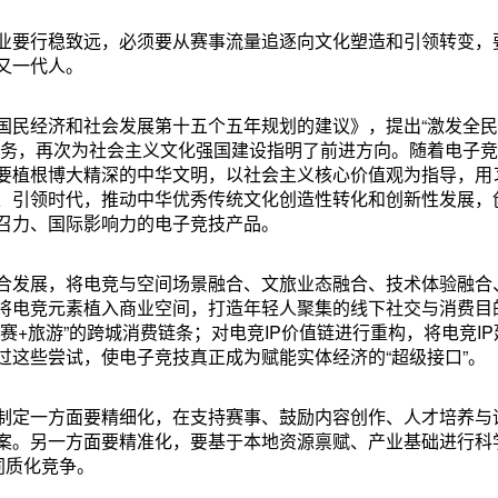
业要行稳致远，必须要从赛事流量追逐向文化塑造和引领转变，
又一代人。
国民经济和社会发展第十五个五年规划的建议》，提出“激发全
任务，再次为社会主义文化强国建设指明了前进方向。随着电子
要植根博大精深的中华文明，以社会主义核心价值观为指导，用
、引领时代，推动中华优秀传统文化创造性转化和创新性发展，
召力、国际影响力的电子竞技产品。
合发展，将电竞与空间场景融合、文旅业态融合、技术体验融合
将电竞元素植入商业空间，打造年轻人聚集的线下社交与消费目
赛+旅游”的跨城消费链条；对电竞IP价值链进行重构，将电竞IP
过这些尝试，使电子竞技真正成为赋能实体经济的“超级接口”。
制定一方面要精细化，在支持赛事、鼓励内容创作、人才培养与
案。另一方面要精准化，要基于本地资源禀赋、产业基础进行科
同质化竞争。