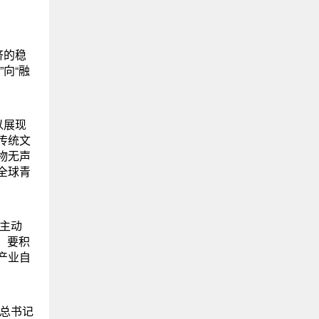
济的稳
向“融
以展现
传统文
物无声
全球青
多主动
，要积
产业自
平总书记