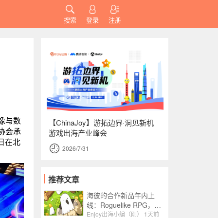
搜索
登录
注册
像与数
【ChinaJoy】游拓边界·洞见新机
协会承
游戏出海产业峰会
日在北
2026/7/31
推荐文章
海彼的合作新品年内上
线：Roguelike RPG，融
合了Slot包装
Enjoy出海小编（刚）
1天前