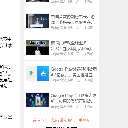
产业生态”分论坛上的致辞
Enjoy出海小编（刚）
1周前
中国音数协副秘书长、游
戏工委秘书长唐贾军在
2026 CIGDC Epic Games
Enjoy出海小编（刚）
1周前
游戏开发者生态专场上的
代表中
致辞
前腾讯游戏全球业务
示诚挚
CTO：加入印度AI公司，
已融资1.6亿
Enjoy出海小编（刚）
1周前
索科技、
Google Play外链限制被罚
转折点。
4.3亿欧元、美国推进应用
发展社
商店开放｜Enjoy出海政策
Enjoy出海小编（刚）
1周前
想法：
周报
Google Play 7月政策大更
新，应用没登记可能被移
除，匿名聊天禁向儿童开
Enjoy出海小编（刚）
1周前
放
产业需
关注下方二维码 最新资讯一手掌握