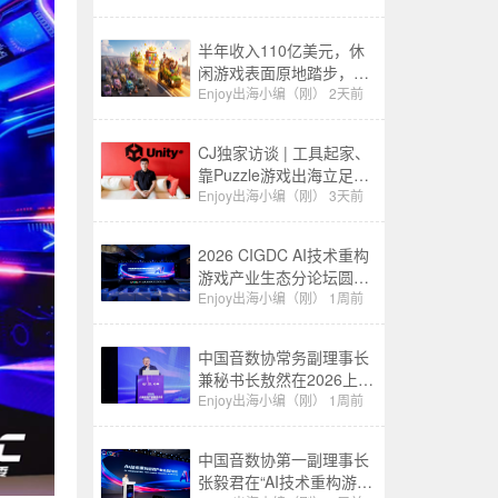
半年收入110亿美元，休
闲游戏表面原地踏步，其
实已经换了一批赢家
Enjoy出海小编（刚）
2天前
CJ独家访谈 | 工具起家、
靠Puzzle游戏出海立足：
千万级下载产品背后的生
Enjoy出海小编（刚）
3天前
意经
2026 CIGDC AI技术重构
游戏产业生态分论坛圆满
举办
Enjoy出海小编（刚）
1周前
中国音数协常务副理事长
兼秘书长敖然在2026上海
游戏产业精英大会上的致
Enjoy出海小编（刚）
1周前
辞
中国音数协第一副理事长
张毅君在“AI技术重构游戏