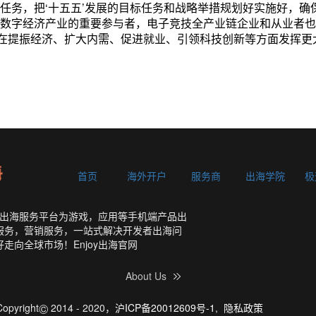
任务，把‘十五五’发展的目标任务和战略举措规划好实施好，确
家数字经济产业的重要参与者，电子竞技全产业链企业和从业者
在提振经济、扩大内需、促进就业、引领科技创新等方面发挥更
首页
海外开户
服务商
出海学院
极
发者出海服务平台为游戏，应用等手机端产品出
服务，营销服务，一站式解决开发者出海问
走向全球市场！Enjoy出海官网
About Us
©
Copyright
2014 - 2020，
沪ICP备20012609号-1
,
隐私政策