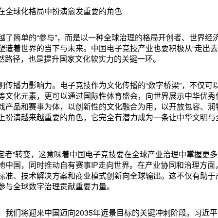
在全球化格局中扮演愈发重要的角色
越了简单的“参与”，而是以一种全球治理的格局开创者、世界经
造着世界的当下与未来。中国电子竞技产业也要积极从“走出去”
必然路径，也是提升国家文化软实力的关键一环。
明传播力影响力。电子竞技作为文化传播的“数字桥梁”，不仅可
等文化元素，更可以通过国际性体育盛会，向世界展示中华优秀
戏产品和赛事为体，以创新性的文化融合为用，以开放包容、润
上扮演越来越重要的角色，它完全有潜力成为一条让中华文明与
制定者”转变，这意味着中国电子竞技要在全球产业治理中掌握更
地中国，同时推动自有赛事IP走向世界。在产业协同和治理方面
标准、技术解决方案和商业模式创新向全球输出。这不仅有助于
参与全球数字治理贡献重要力量。
我们将迎来中国迈向2035年远景目标的关键冲刺阶段。习近