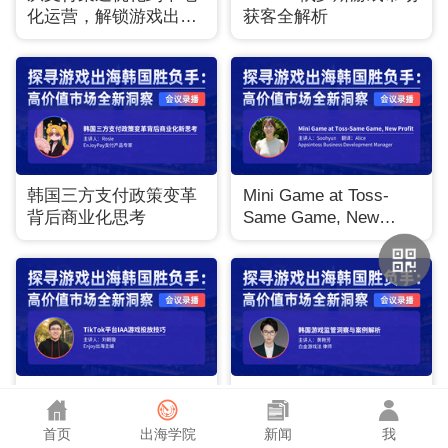
化运营，解锁游戏出海
获客全解析
中国台湾增量空间
韩国三方支付政策变革
Mini Game at Toss-
背后商业化思考
Same Game, New
Profit
TikTok平台IAA游戏投放
韩国游戏监管洞察与案
技巧
例解析
首页
出海学院
新闻
我