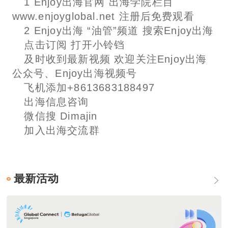
1 Enjoy出海官网 出海学院栏目
www.enjoyglobal.net 注册后免费观看
2 Enjoy出海 “油管”频道 搜索Enjoy出海
点击订阅 打开小铃铛
及时收到最新视频 欢迎关注Enjoy出海
公众号、Enjoy出海视频号
飞机添加+8613683188497
出海信息咨询
微信搜 Dimajin
加入出海交流群
最新活动