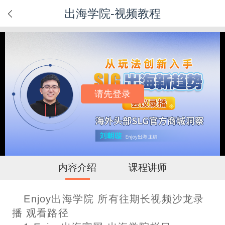
出海学院-视频教程
请先登录
Play
Video
内容介绍
课程讲师
Enjoy出海学院 所有往期长视频沙龙录
播 观看路径