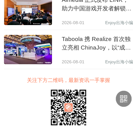
助力中国游戏开发者解锁收
入增长新路径
2026-08-01
Enjoy出海小编
Taboola 携 Realize 首次独
立亮相 ChinaJoy，以“成长
之树”展现 AI 驱动中国品牌
2026-08-01
Enjoy出海小编
全球增长新图景
关注下方二维码，最新资讯一手掌握