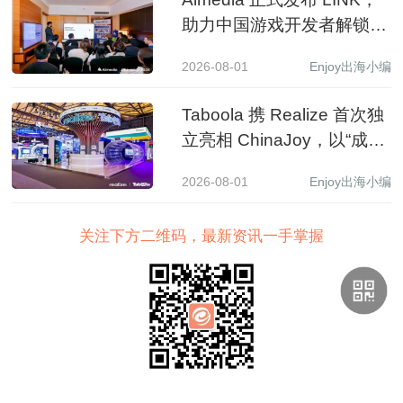
助力中国游戏开发者解锁收
入增长新路径
2026-08-01
Enjoy出海小编
Taboola 携 Realize 首次独
立亮相 ChinaJoy，以“成长
之树”展现 AI 驱动中国品牌
2026-08-01
Enjoy出海小编
全球增长新图景
关注下方二维码，最新资讯一手掌握