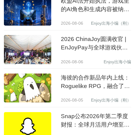
欧盟AI法开始执法，游戏里
的AI角色和生成内容被纳入
监管
2026-08-06
Enjoy出海小编（刚）
2026 ChinaJoy圆满收官 |
EnJoyPay与全球游戏伙伴
满载收获，携手共赴新程
2026-08-06
Enjoy出海小编
海彼的合作新品年内上线：
Roguelike RPG，融合了
Slot包装
2026-08-05
Enjoy出海小编（刚）
Snap公布2026年第二季度
财报：全球月活用户增至
9.71亿，营收同比增长19%