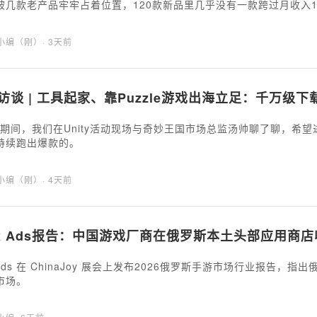
被几款老产品牢牢占着位置，120款新品里几乎没有一款跨过月收入
分类、方块和拧螺丝等混合休闲玩法也在不断吸走新增用户。头部厂
式之后迅速复制，通过产品矩阵把一个品类的增长空间尽量吃透。
海小编（刚）
· 3天前
访谈 | 工具起家、靠Puzzle游戏出海立足：千万级
Joy期间，我们在Unity活动现场与奇妙王国市场总监汤帅聊了聊，
持续跑出爆款的。
海小编（刚）
· 4天前
ex Ads报告：中国游戏厂商在俄罗斯本土头部应用商店收
x Ads 在 ChinaJoy 展会上发布2026俄罗斯手游市场行业报
市场。