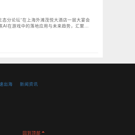
产业生态分论坛”在上海外滩茂悦大酒店一层大宴会
AI在游戏中的落地应用与未来趋势，汇聚全
智能分析等核心议题展开深度分享，拆解腾讯、
AI创新注入新动能。
速出海
新闻资讯
SDK
回到顶部