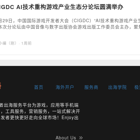
 CIGDC AI技术重构游戏产业生态分论坛圆满举办
7月29日，中国国际游戏开发者大会（CIGDC）“AI技术重构游戏
本次分论坛由中国音像与数字出版协会游戏出版工作委员会主办，聚焦
与技术先锋，围绕AIGC内容生成、智能NPC交互、AI辅助开发、
部厂商实战案例，解析AI如何破解研发痛点、创造全新玩法，为游戏
海小编（刚）
· 1周前
首页
海外开户
服务商
出海学院
极
开发者出海服务平台为游戏，应用等手机端
务，工具服务，营销服务，一站式解决开
发者更快更好走向全球市场！Enjoy出
About Us