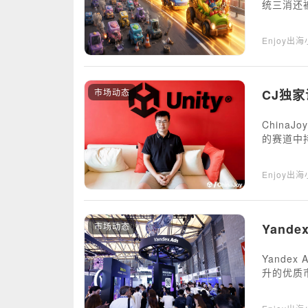
统三消还
74%，
到成熟公
Enjoy出
市场动态
CJ独家
China
的赛道中
Enjoy出
市场动态
Yand
Yande
升的优质