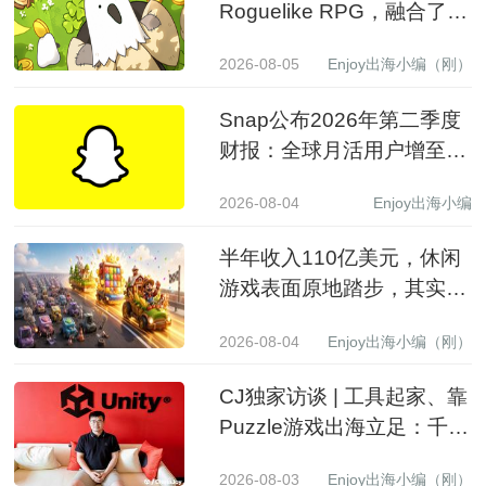
Roguelike RPG，融合了
Slot包装
2026-08-05
Enjoy出海小编（刚）
Snap公布2026年第二季度
财报：全球月活用户增至
9.71亿，营收同比增长19%
2026-08-04
Enjoy出海小编
至15.99亿美元
半年收入110亿美元，休闲
游戏表面原地踏步，其实已
经换了一批赢家
2026-08-04
Enjoy出海小编（刚）
CJ独家访谈 | 工具起家、靠
Puzzle游戏出海立足：千万
级下载产品背后的生意经
2026-08-03
Enjoy出海小编（刚）