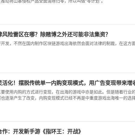
推动将山寨侵权产品全面清除归零，所以叫做“零计划”。
律风险雷区在哪？除赌博之外还可能非法集资？
行开发，不然在国内制作区块链游戏出海依然会面对法律的制裁，在这方
灵活化！摆脱传统单一内购变现模式，用广告变现带来增
主要使用内购的方式进行变现，在出海的游戏中亦是如此。但是随着行业
惯也逐渐产生了改变，内购变现模式已经不再是中重度游戏出海唯一的选
变现的厂商越来越多...
合作：开发新手游《指环王：开战》