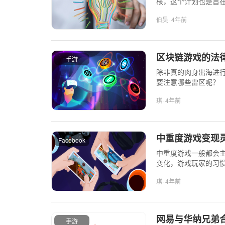
核，这个计划也是旨在
伯昊
· 4年前
区块链游戏的法
手游
除非真的肉身出海进
要注意哪些雷区呢？
琪
· 4年前
中重度游戏变现
Facebook
中重度游戏一般都会
变化，游戏玩家的习
来运用内购与广告混合
琪
· 4年前
网易与华纳兄弟
手游