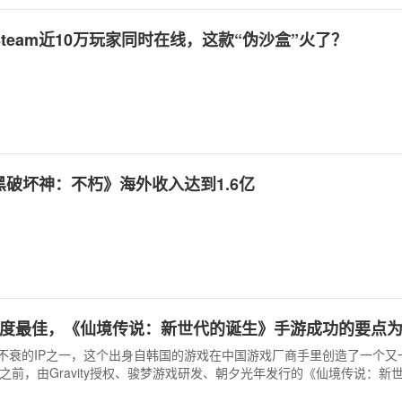
team近10万玩家同时在线，这款“伪沙盒”火了？
破坏神：不朽》海外收入达到1.6亿
年度最佳，《仙境传说：新世代的诞生》手游成功的要点
不衰的IP之一，这个出身自韩国的游戏在中国游戏厂商手里创造了一个又
久之前，由Gravity授权、骏梦游戏研发、朝夕光年发行的《仙境传说：新
）在Google Play 2021年度最佳游戏榜单上，获得了泰国、印尼最佳平