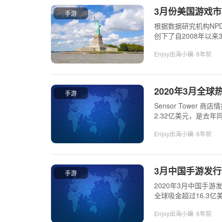
3月份美国游戏市
手游
根据数据研究机构NP
创下了自2008年以
Enjoy出海小编
· 6年前
2020年3月全球
手游
Sensor Tower
2.32亿美元，是去
Enjoy出海小编
· 6年前
3月中国手游发行商全球
手游
2020年3月中国手游发行
全球吸金超过16.3亿
Enjoy出海小编
· 6年前