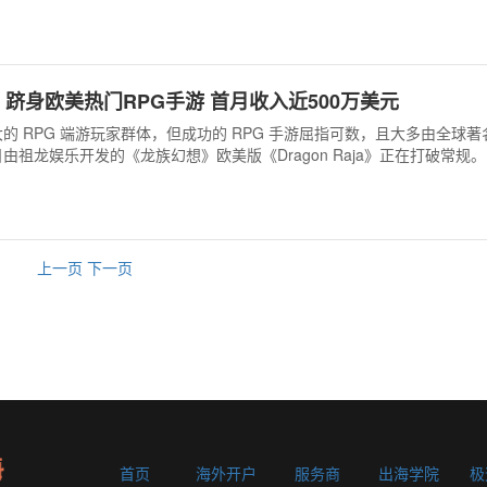
aja》跻身欧美热门RPG手游 首月收入近500万美元
 RPG 端游玩家群体，但成功的 RPG 手游屈指可数，且大多由全球著名
由祖龙娱乐开发的《龙族幻想》欧美版《Dragon Raja》正在打破常规。
上一页
下一页
首页
海外开户
服务商
出海学院
极