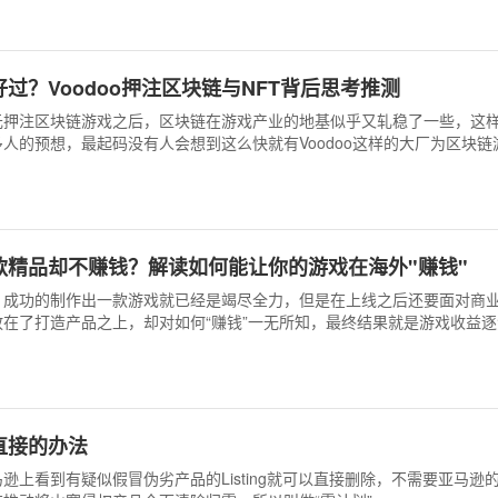
律宾、马来西亚、泰国、印尼等地区最佳游戏殊荣，打败了《英雄联盟手
一众实力强大的竞争者。
过？Voodoo押注区块链与NFT背后思考推测
亿美元押注区块链游戏之后，区块链在游戏产业的地基似乎又轧稳了一些，这
人的预想，最起码没有人会想到这么快就有Voodoo这样的大厂为区块链
款精品却不赚钱？解读如何能让你的游戏在海外"赚钱"
，成功的制作出一款游戏就已经是竭尽全力，但是在上线之后还要面对商
在了打造产品之上，却对如何“赚钱”一无所知，最终结果就是游戏收益
戏的红海之中。 在这里为大家提供一些关于怎样制作赚钱游戏的心得，希
有所帮助。
直接的办法
逊上看到有疑似假冒伪劣产品的Listing就可以直接删除，不需要亚马逊