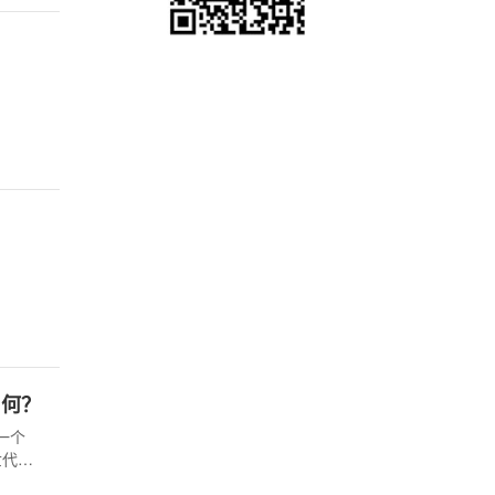
为何？
一个
世代的
板游