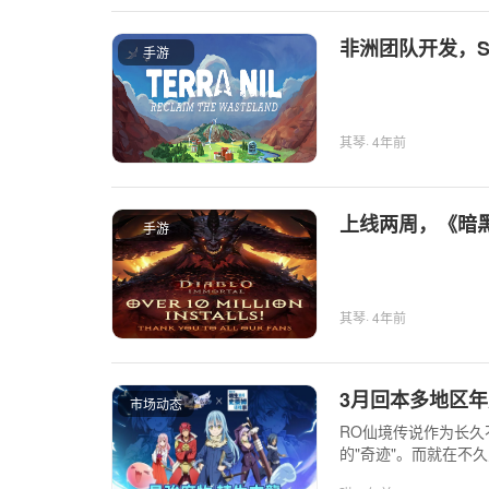
非洲团队开发，S
手游
其琴
· 4年前
上线两周，《暗黑
手游
其琴
· 4年前
3月回本多地区
市场动态
RO仙境传说作为长久
的"奇迹"。而就在不
诞生》（以下简称ROX