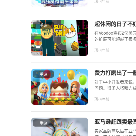
琪
· 4年前
戏，以及新加坡、菲
《宝可梦大集结》等
超休闲的日子不好
手游
在Voodoo宣布2
的扩展可能超越了很多
书。
琪
· 4年前
费力打磨出了一
手游
对于中小开发者来说
问题。很多人将精力放
降，最终消失在新游
琪
· 4年前
新接触出海的小伙伴
亚马逊赶跟卖最
手游
卖家品牌商以后在亚马