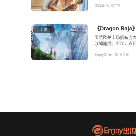
游戏葡萄
· 6年前
《Dragon R
手游
虽然欧美市场拥有庞大的
改编而成。不过，近日
Enjoy出海小编
· 6年前