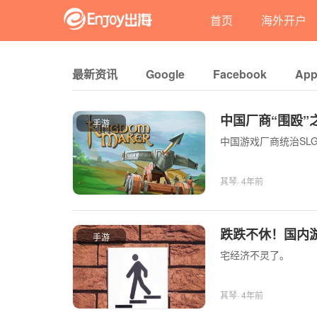
首页
海外开户
最新资讯
Google
Facebook
App
中国厂商“围殴”
手游
中国游戏厂商统治SL
其琴
· 4年前
跌跌不休！国内
手游
宅经济不灵了。
其琴
· 4年前